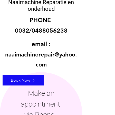
Naaimachine Reparatie en
onderhoud
PHONE
0032/0488056238
email :
naaimachinerepair@yahoo.
com
Book Now
Make an
appointment
via Phone -