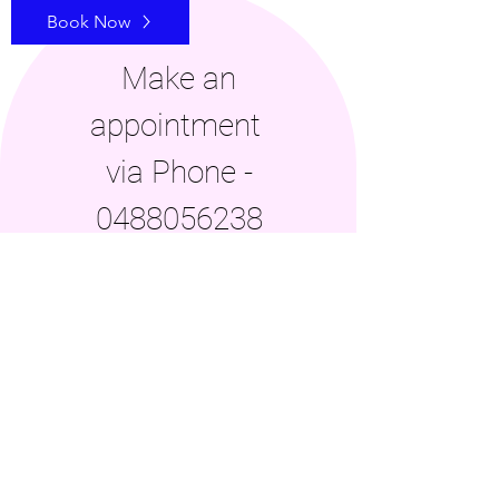
Book Now
Make an
appointment
via Phone -
0488056238